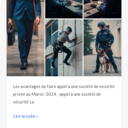
à
une
société
de
sécurité
privée
au
Maroc
Les avantages de faire appel à une société de sécurité
privée au Maroc-2024. -appel à une société de
sécurité La
Lire la suite »