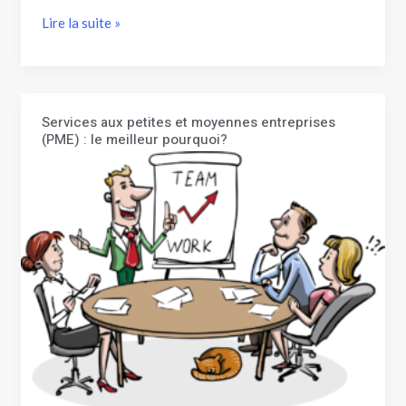
Lire la suite »
Services aux petites et moyennes entreprises
Services
(PME) : le meilleur pourquoi?
aux
petites
et
moyennes
entreprises
(PME) :
le
meilleur
pourquoi?