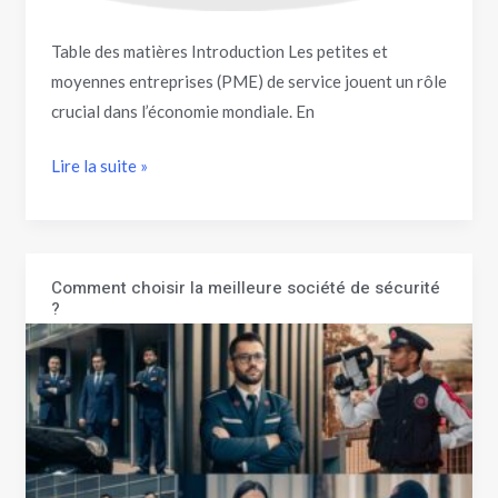
Table des matières Introduction Les petites et
moyennes entreprises (PME) de service jouent un rôle
crucial dans l’économie mondiale. En
Lire la suite »
Comment choisir la meilleure société de sécurité
Comment
?
choisir
la
meilleure
société
de
sécurité