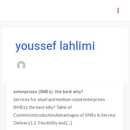
Aller
MAI
au
ME
contenu
youssef lahlimi
enterprises (SMEs): the best why?
enterprises
Services for small and medium-sized enterprises
(SMEs):
(SMEs): the best why? Table of
the
ContentsIntroductionAdvantages of SMEs in Service
best
Delivery1.1. Flexibility and […]
why?