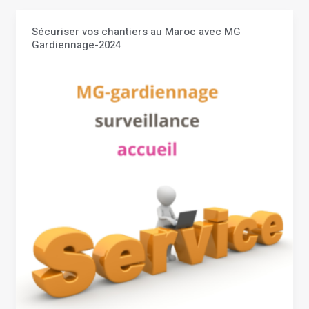
Sécuriser vos chantiers au Maroc avec MG
Sécuriser
Gardiennage-2024
vos
chantiers
au
Maroc
avec
MG
Gardiennage-
2024